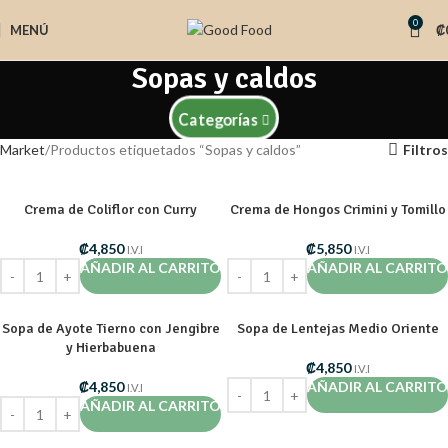
0
MENÚ
₡
Sopas y caldos
Categorías
Market
Productos etiquetados “Sopas y caldos”
Filtros
Crema de Coliflor con Curry
Crema de Hongos Crimini y Tomillo
₡
4,850
₡
5,850
I.V.I
I.V.I
AÑADIR AL CARRITO
AÑADIR AL CARRITO
Sopa de Ayote Tierno con Jengibre
Sopa de Lentejas Medio Oriente
y Hierbabuena
₡
4,850
I.V.I
₡
4,850
AÑADIR AL CARRITO
I.V.I
AÑADIR AL CARRITO