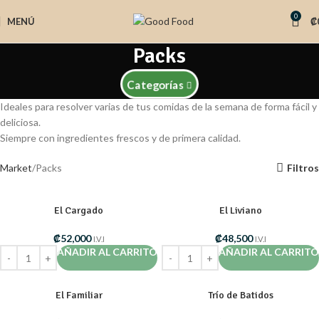
0
MENÚ
₡
Packs
Categorías
Ideales para resolver varias de tus comidas de la semana de forma fácil y
deliciosa.
Siempre con ingredientes frescos y de primera calidad.
Market
Packs
Filtros
El Cargado
El Liviano
₡
52,000
₡
48,500
I.V.I
I.V.I
AÑADIR AL CARRITO
AÑADIR AL CARRITO
El Familiar
Trío de Batidos