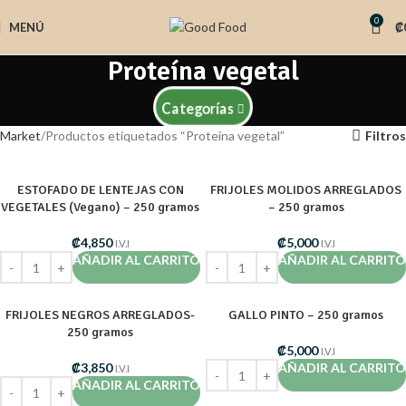
0
MENÚ
₡
Proteína vegetal
Categorías
Market
Productos etiquetados “Proteína vegetal”
Filtros
ESTOFADO DE LENTEJAS CON
FRIJOLES MOLIDOS ARREGLADOS
VEGETALES (Vegano) – 250 gramos
– 250 gramos
₡
4,850
₡
5,000
I.V.I
I.V.I
AÑADIR AL CARRITO
AÑADIR AL CARRITO
FRIJOLES NEGROS ARREGLADOS-
GALLO PINTO – 250 gramos
250 gramos
₡
5,000
I.V.I
₡
3,850
AÑADIR AL CARRITO
I.V.I
AÑADIR AL CARRITO