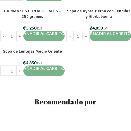
GARBANZOS CON VEGETALES –
Sopa de Ayote Tierno con Jengibre
250 gramos
y Hierbabuena
₡
5,250
₡
4,850
I.V.I
I.V.I
AÑADIR AL CARRITO
AÑADIR AL CARRITO
Sopa de Lentejas Medio Oriente
₡
4,850
I.V.I
AÑADIR AL CARRITO
Recomendado por