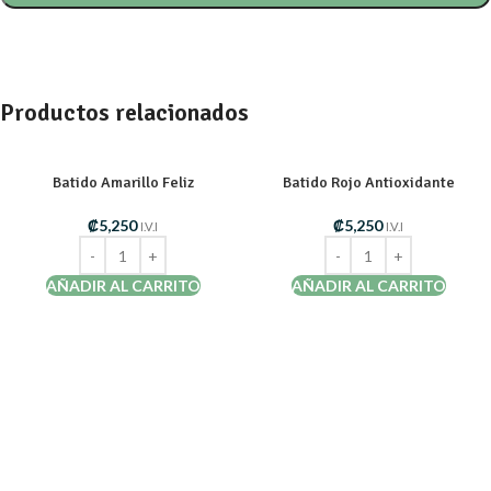
Productos relacionados
Batido Amarillo Feliz
Batido Rojo Antioxidante
₡
5,250
₡
5,250
I.V.I
I.V.I
AÑADIR AL CARRITO
AÑADIR AL CARRITO