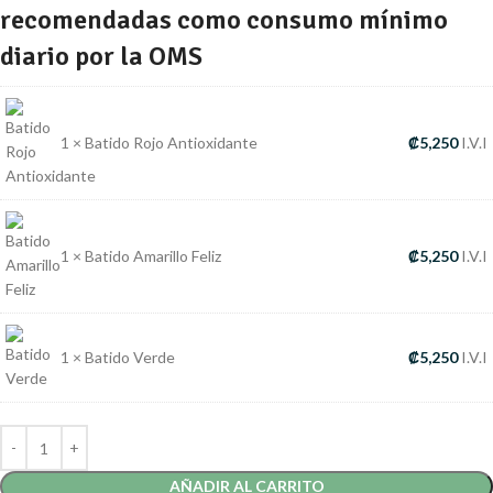
recomendadas como consumo mínimo
diario por la OMS
1 × Batido Rojo Antioxidante
₡
5,250
I.V.I
1 × Batido Amarillo Feliz
₡
5,250
I.V.I
1 × Batido Verde
₡
5,250
I.V.I
AÑADIR AL CARRITO