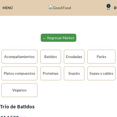
0
MENÚ
₡
← Regresar Market
Acompañamientos
Batidos
Ensaladas
Packs
Platos compuestos
Proteínas
Snacks
Sopas y caldos
Veganos
Trío de Batidos