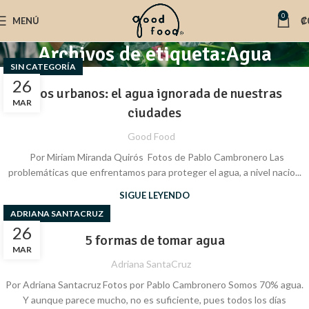
0
MENÚ
₡
Archivos de etiqueta:Agua
SIN CATEGORÍA
26
Ríos urbanos: el agua ignorada de nuestras
MAR
ciudades
Good Food
Por Miriam Miranda Quirós Fotos de Pablo Cambronero Las
problemáticas que enfrentamos para proteger el agua, a nivel nacio...
SIGUE LEYENDO
ADRIANA SANTACRUZ
26
5 formas de tomar agua
MAR
Adriana SantaCruz
Por Adriana Santacruz Fotos por Pablo Cambronero Somos 70% agua.
Y aunque parece mucho, no es suficiente, pues todos los días