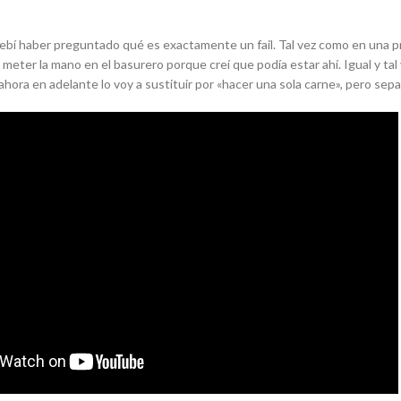
debí haber preguntado qué es exactamente un fail. Tal vez como en una pr
e meter la mano en el basurero porque creí que podía estar ahí. Igual y ta
hora en adelante lo voy a sustituir por «hacer una sola carne», pero sepa