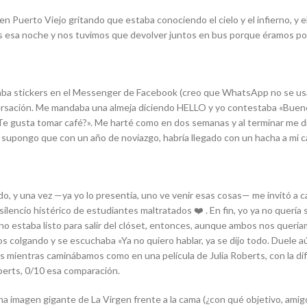
en Puerto Viejo gritando que estaba conociendo el cielo y el infierno, y
s esa noche y nos tuvimos que devolver juntos en bus porque éramos po
daba stickers en el Messenger de Facebook (creo que WhatsApp no se u
nversación. Me mandaba una almeja diciendo HELLO y yo contestaba «Buen
Te gusta tomar café?». Me harté como en dos semanas y al terminar me di
 supongo que con un año de noviazgo, habría llegado con un hacha a mi c
do, y una vez —ya yo lo presentía, uno ve venir esas cosas— me invitó a
ilencio histérico de estudiantes maltratados ❤️ . En fin, yo ya no querí
o estaba listo para salir del clóset, entonces, aunque ambos nos queríam
olgando y se escuchaba «Ya no quiero hablar, ya se dijo todo. Duele aú
s mientras caminábamos como en una película de Julia Roberts, con la dif
berts, 0/10 esa comparación.
a imagen gigante de La Virgen frente a la cama (¿con qué objetivo, amigo?)