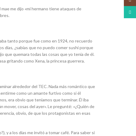
 el mae me dijo «mi hermano tiene ataques de
What
bres.
saba tanto porque fue como en 1924, no recuerdo
os días, ¿sabías que no puedo comer sushi porque
jo que quemara todas las cosas que yo tenía de él.
asa gritando como Xena, la princesa guerrera.
 caminar alrededor del TEC. Nada más romántico que
a sentirme como un amante furtivo como si él
os, era obvio que teníamos que terminar. Él iba
n mover, cosas del ayer». Le pregunté: «¿Quién de
erencia, obvio, de que los protagonistas en esas
, y a los días me invitó a tomar café. Para saber si