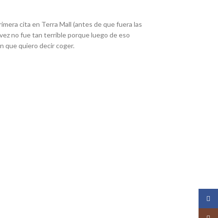
imera cita en Terra Mall (antes de que fuera las
l vez no fue tan terrible porque luego de eso
n que quiero decir coger.
Face
Insta