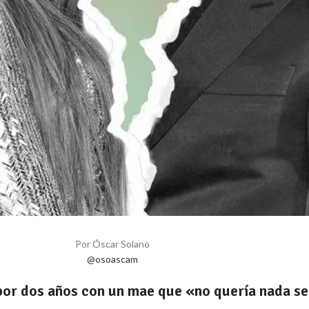
Por Óscar Solano
@osoascam
por dos años con un mae que «no quería nada ser