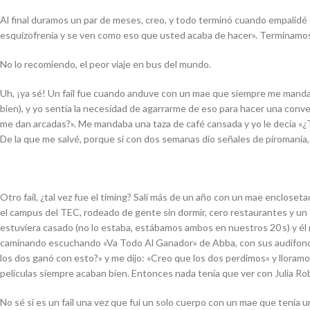
Al final duramos un par de meses, creo, y todo terminó cuando empalidé 
esquizofrenia y se ven como eso que usted acaba de hacer». Terminamo
No lo recomiendo, el peor viaje en bus del mundo.
Uh, ¡ya sé! Un fail fue cuando anduve con un mae que siempre me man
bien), y yo sentía la necesidad de agarrarme de eso para hacer una co
me dan arcadas?». Me mandaba una taza de café cansada y yo le decía «¿
De la que me salvé, porque si con dos semanas dio señales de piromanía,
Otro fail, ¿tal vez fue el
timing
? Salí más de un año con un mae encloseta
el campus del TEC, rodeado de gente sin dormir, cero restaurantes y un s
estuviera casado (no lo estaba, estábamos ambos en nuestros 20 s) y él n
caminando escuchando «Va Todo Al Ganador» de Abba, con sus audífonos c
los dos ganó con esto?» y me dijo: «Creo que los dos perdimos» y lloramo
películas siempre acaban bien. Entonces nada tenía que ver con Julia Ro
No sé si es un fail una vez que fui un solo cuerpo con un mae que tenía un