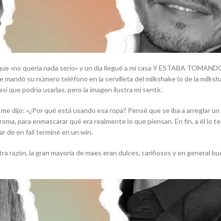
ae que «no quería nada serio» y un día llegué a mi casa Y ESTABA TO
andó su número teléfono en la servilleta del milkshake (o de la milksha
í que podría usarlas, pero la imagen ilustra mi sentir.
z me dijo: «¿Por qué está usando esa ropa? Pensé que se iba a arreglar un
oma, para enmascarar qué era realmente lo que piensan. En fin, a él lo
gar de en
fail
terminé en un
win
.
otra razón, la gran mayoría de maes eran dulces, cariñosos y en general