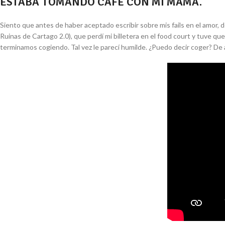
ESTABA TOMANDO CAFÉ CON MI MAMÁ.
Siento que antes de haber aceptado escribir sobre mis fails en el amor, 
Ruinas de Cartago 2.0), que perdí mi billetera en el food court y tuve qu
terminamos cogiendo. Tal vez le parecí humilde. ¿Puedo decir coger? De a