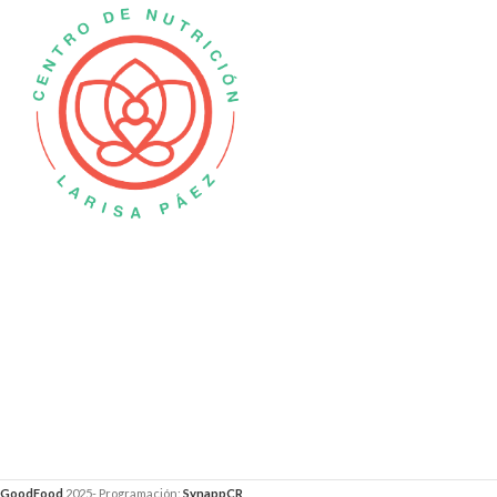
GoodFood
2025- Programación:
SynappCR