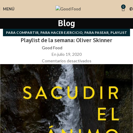
0
MENÚ
₡
Blog
,
,
,
PARA COMPARTIR
PARA HACER EJERCICIO
PARA PASEAR
PLAYLIST
Playlist de la semana: Oliver Skinner
Good Food
En julio 19, 2020
Comentarios desactivados