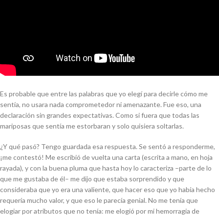
Es probable que entre las palabras que yo elegí para decirle cómo me
sentía, no usara nada comprometedor ni amenazante. Fue eso, una
declaración sin grandes expectativas. Como si fuera que todas las
mariposas que sentía me estorbaran y solo quisiera soltarlas.
¿Y qué pasó? Tengo guardada esa respuesta. Se sentó a responderme,
¡me contestó! Me escribió de vuelta una carta (escrita a mano, en hoja
rayada), y con la buena pluma que hasta hoy lo caracteriza –parte de lo
que me gustaba de él– me dijo que estaba sorprendido y que
consideraba que yo era una valiente, que hacer eso que yo había hecho
requería mucho valor, y que eso le parecía genial. No me tenía que
elogiar por atributos que no tenía: me elogió por mi hemorragia de