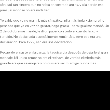
afinidad tan sincera que no había encontrado antes, y a la par de eso,
pues ¡el mocoso no era nada feo!
Yo sabía que yo no era ni la más simpática, ni la más linda –siempre he
pensado que yo en vez de gustar, hago gracia– pero igual me mandé. Un
2 de octubre me mandé, le di un papel con todo el cuento largo y
tendido. No decía nada especialmente romántico, pero eso era una
declaración. Para 1992, eso era una declaración.
Recuerdo el susto en la panza, la taquicardia después de dejarle el gran
mensaje. Mi único temor no era el rechazo, de verdad el miedo más
grande era que se enojara y no quisiera ser mi amigo nunca más.