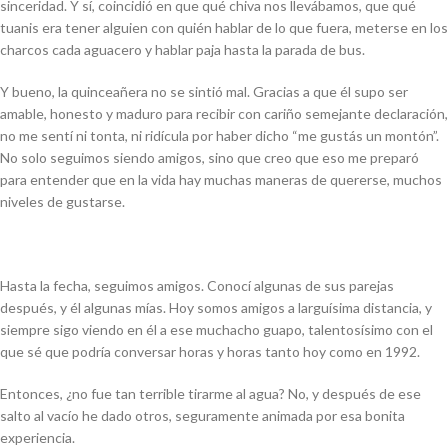
sinceridad. Y sí, coincidió en que qué chiva nos llevábamos, que qué
tuanis era tener alguien con quién hablar de lo que fuera, meterse en los
charcos cada aguacero y hablar paja hasta la parada de bus.
Y bueno, la quinceañera no se sintió mal. Gracias a que él supo ser
amable, honesto y maduro para recibir con cariño semejante declaración,
no me sentí ni tonta, ni ridícula por haber dicho “
me gustás un montón
”.
No solo seguimos siendo amigos, sino que creo que eso me preparó
para entender que en la vida hay muchas maneras de quererse, muchos
niveles de gustarse.
Hasta la fecha, seguimos amigos. Conocí algunas de sus parejas
después, y él algunas mías. Hoy somos amigos a larguísima distancia, y
siempre sigo viendo en él a ese muchacho guapo, talentosísimo con el
que sé que podría conversar horas y horas tanto hoy como en 1992.
Entonces, ¿no fue tan terrible tirarme al agua? No, y después de ese
salto al vacío he dado otros, seguramente animada por esa bonita
experiencia.