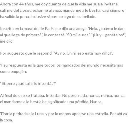
Ahora con 44 años, me doy cuenta de que la vida me suele invitar a
salirme del closet, echarme al agua, mandarme a lo bestia: casi siempre
ha valido la pena, inclusive si parece algo descabellado.
Inscrita en la maratón de París, me dijo una amiga “Nela, ¿cuánto le dan
al que llega de primero?”, le contesté “50 mil euros”. “¡Huy… ganátelos!”,
me dijo.
Por supuesto que le respondí “Ay no, Chini, eso está muy difícil”.
Y su respuesta es la que todos los mandados del mundo necesitamos
como empujón:
“Sí, pero ¿qué tal si lo intentás?”
Al final de eso se trataba. Intentar. No perdí nada, nunca, nunca, nunca,
el mandarme a lo bestia ha significado una pérdida. Nunca.
Tirar la pedrada a la Luna, y por lo menos apearse una estrella. Por ahí va
la cosa.