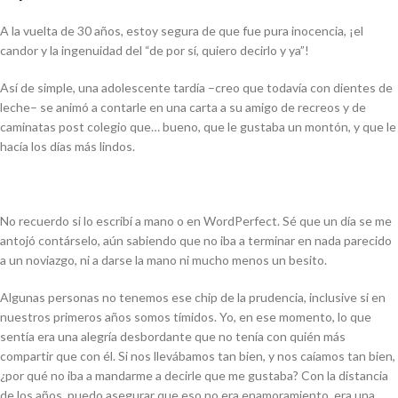
A la vuelta de 30 años, estoy segura de que fue pura inocencia, ¡el
candor y la ingenuidad del
“de por sí, quiero decirlo y ya”!
Así de simple, una adolescente tardía –creo que todavía con dientes de
leche– se animó a contarle en una carta a su amigo de recreos y de
caminatas post colegio que… bueno, que le gustaba un montón, y que le
hacía los días más lindos.
No recuerdo si lo escribí a mano o en WordPerfect. Sé que un día se me
antojó contárselo, aún sabiendo que no iba a terminar en nada parecido
a un noviazgo, ni a darse la mano ni mucho menos un besito.
Algunas personas no tenemos ese chip de la prudencia, inclusive si en
nuestros primeros años somos tímidos. Yo, en ese momento, lo que
sentía era una alegría desbordante que no tenía con quién más
compartir que con él. Si nos llevábamos tan bien, y nos caíamos tan bien,
¿por qué no iba a mandarme a decirle que me gustaba? Con la distancia
de los años, puedo asegurar que eso no era enamoramiento, era una