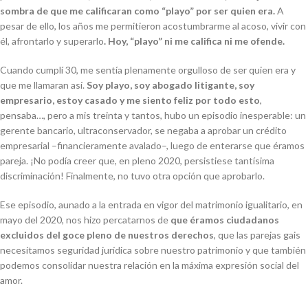
sombra de que me calificaran como “playo” por ser quien era.
A
pesar de ello, los años me permitieron acostumbrarme al acoso, vivir con
él, afrontarlo y superarlo
. Hoy, “playo” ni me califica ni me ofende.
Cuando cumplí 30, me sentía plenamente orgulloso de ser quien era y
que me llamaran así.
Soy playo, soy abogado litigante, soy
empresario, estoy casado y me siento feliz por todo esto
,
pensaba…, pero a mis treinta y tantos, hubo un episodio inesperable: un
gerente bancario, ultraconservador, se negaba a aprobar un crédito
empresarial –financieramente avalado–, luego de enterarse que éramos
pareja. ¡No podía creer que, en pleno 2020, persistiese tantísima
discriminación! Finalmente, no tuvo otra opción que aprobarlo.
Ese episodio, aunado a la entrada en vigor del matrimonio igualitario, en
mayo del 2020, nos hizo percatarnos de
que éramos ciudadanos
excluidos del goce pleno de nuestros derechos
, que las parejas gais
necesitamos seguridad jurídica sobre nuestro patrimonio y que también
podemos consolidar nuestra relación en la máxima expresión social del
amor.