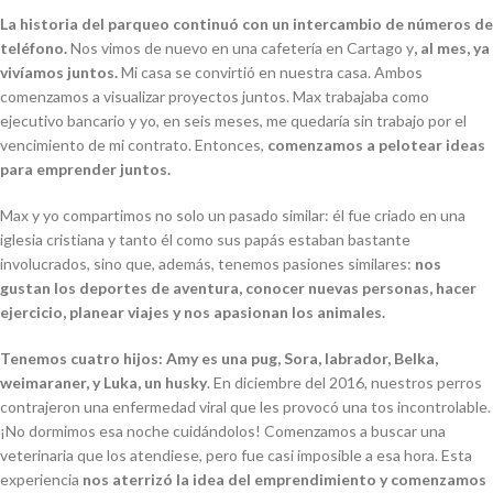
La historia del parqueo continuó con un intercambio de números de
teléfono.
Nos vimos de nuevo en una cafetería en Cartago y
, al mes, ya
vivíamos juntos.
Mi casa se convirtió en nuestra casa. Ambos
comenzamos a visualizar proyectos juntos. Max trabajaba como
ejecutivo bancario y yo, en seis meses, me quedaría sin trabajo por el
vencimiento de mi contrato. Entonces,
comenzamos a pelotear ideas
para emprender juntos.
Max y yo compartimos no solo un pasado similar: él fue criado en una
iglesia cristiana y tanto él como sus papás estaban bastante
involucrados, sino que, además, tenemos pasiones similares:
nos
gustan los deportes de aventura, conocer nuevas personas, hacer
ejercicio, planear viajes y nos apasionan los animales.
Tenemos cuatro hijos: Amy es una pug, Sora, labrador, Belka,
weimaraner, y Luka, un husky
. En diciembre del 2016, nuestros perros
contrajeron una enfermedad viral que les provocó una tos incontrolable.
¡No dormimos esa noche cuidándolos! Comenzamos a buscar una
veterinaria que los atendiese, pero fue casi imposible a esa hora. Esta
experiencia
nos aterrizó la idea del emprendimiento y comenzamos