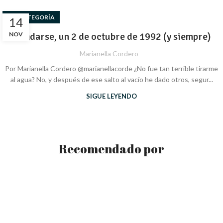
SIN CATEGORÍA
14
NOV
​​Mandarse, un 2 de octubre de 1992 (y siempre)
Marianella Cordero
Por Marianella Cordero @marianellacorde ¿No fue tan terrible tirarme
al agua? No, y después de ese salto al vacío he dado otros, segur...
SIGUE LEYENDO
Recomendado por