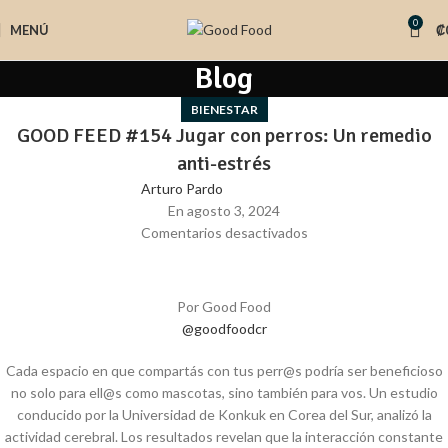
0
MENÚ
₡
Blog
BIENESTAR
GOOD FEED #154 Jugar con perros: Un remedio
anti-estrés
Arturo Pardo
En agosto 3, 2024
Comentarios desactivados
Por Good Food
@goodfoodcr
Cada espacio en que compartás con tus perr@s podría ser beneficioso
no solo para ell@s como mascotas, sino también para vos. Un estudio
conducido por la Universidad de Konkuk en Corea del Sur, analizó la
actividad cerebral. Los resultados revelan que la interacción constante