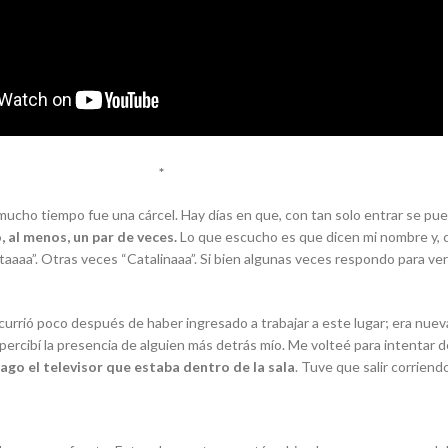
*
ucho tiempo fue una cárcel. Hay días en que, con tan solo entrar se pue
 al menos, un par de veces.
Lo que escucho es que dicen mi nombre y, c
ataaaa”. Otras veces “Catalinaaa”. Si bien algunas veces respondo para ve
rió poco después de haber ingresado a trabajar a este lugar; era nueva
 percibí la presencia de alguien más detrás mío. Me volteé para intentar 
ago el televisor que estaba dentro de la sala
. Tuve que salir corriendo