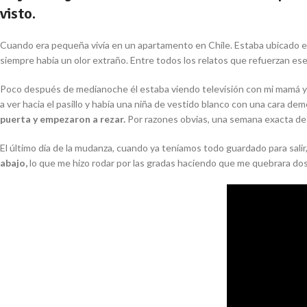
visto.
Cuando era pequeña vivía en un apartamento en Chile. Estaba ubicado en e
siempre había un olor extraño. Entre todos los relatos que refuerzan es
Poco después de medianoche él estaba viendo televisión con mi mamá y yo 
a ver hacia el pasillo y había una niña de vestido blanco con una cara dem
puerta y empezaron a rezar.
Por razones obvias, una semana exacta de
El último día de la mudanza, cuando ya teníamos todo guardado para salir, 
abajo,
lo que me hizo rodar por las gradas haciendo que me quebrara do