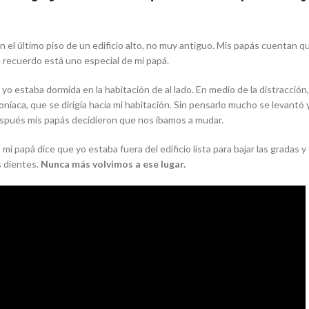
l último piso de un edificio alto, no muy antiguo. Mis papás cuentan que
e recuerdo está uno especial de mi papá.
estaba dormida en la habitación de al lado. En medio de la distracción, 
oníaca, que se dirigía hacia mi habitación. Sin pensarlo mucho se levantó 
spués mis papás decidieron que nos íbamos a mudar.
mi papá dice que yo estaba fuera del edificio lista para bajar las gradas 
s dientes.
Nunca más volvimos a ese lugar.