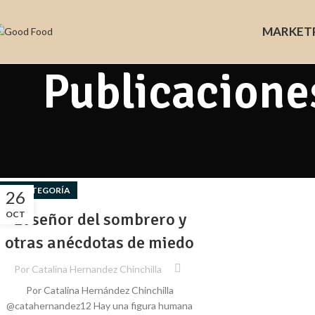
MARKET
Publicacione
SIN CATEGORÍA
26
OCT
El señor del sombrero y
otras anécdotas de miedo
Por
Catalina Hernandez Chinchilla
Por Catalina Hernández Chinchilla
@catahernandez12 Hay una figura humana