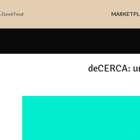
MARKET
PL
deCERCA: un 