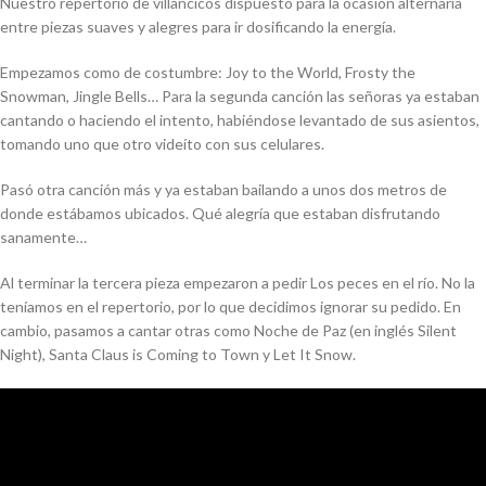
Nuestro repertorio de villancicos dispuesto para la ocasión alternaría
entre piezas suaves y alegres para ir dosificando la energía.
Empezamos como de costumbre: Joy to the World, Frosty the
Snowman, Jingle Bells… Para la segunda canción las señoras ya estaban
cantando o haciendo el intento, habiéndose levantado de sus asientos,
tomando uno que otro videíto con sus celulares.
Pasó otra canción más y ya estaban bailando a unos dos metros de
donde estábamos ubicados. Qué alegría que estaban disfrutando
sanamente…
Al terminar la tercera pieza empezaron a pedir
Los peces en el río.
No la
teníamos en el repertorio, por lo que decidimos ignorar su pedido. En
cambio, pasamos a cantar otras como
Noche de Paz
(en inglés
Silent
Night
),
Santa Claus is Coming to Town
y
Let It Snow
.