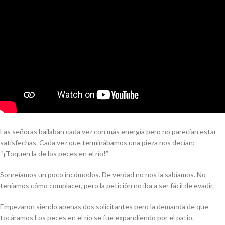
Las señoras bailaban cada vez con más energía pero no parecían estar
satisfechas. Cada vez que terminábamos una pieza nos decían:
“¡Toquen la de los peces en el río!”
Sonreíamos un poco incómodos. De verdad no nos la sabíamos. No
teníamos cómo complacer, pero la petición no iba a ser fácil de evadir.
Empezaron siendo apenas dos solicitantes pero la demanda de que
tocáramos Los peces en el río se fue expandiendo por el patio.