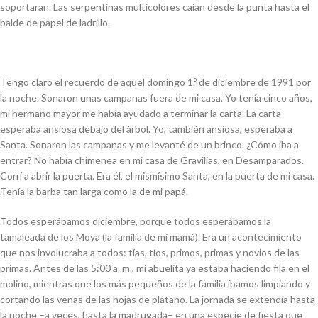
soportaran. Las serpentinas multicolores caían desde la punta hasta el
balde de papel de ladrillo.
Tengo claro el recuerdo de aquel domingo 1.º de diciembre de 1991 por
la noche. Sonaron unas campanas fuera de mi casa. Yo tenía cinco años,
mi hermano mayor me había ayudado a terminar la carta. La carta
esperaba ansiosa debajo del árbol. Yo, también ansiosa, esperaba a
Santa. Sonaron las campanas y me levanté de un brinco. ¿Cómo iba a
entrar? No había chimenea en mi casa de Gravilias, en Desamparados.
Corrí a abrir la puerta. Era él, el mismísimo Santa, en la puerta de mi casa.
Tenía la barba tan larga como la de mi papá.
Todos esperábamos diciembre, porque todos esperábamos la
tamaleada de los Moya (la familia de mi mamá). Era un acontecimiento
que nos involucraba a todos: tías, tíos, primos, primas y novios de las
primas. Antes de las 5:00 a. m., mi abuelita ya estaba haciendo fila en el
molino, mientras que los más pequeños de la familia íbamos limpiando y
cortando las venas de las hojas de plátano. La jornada se extendía hasta
la noche –a veces, hasta la madrugada– en una especie de fiesta que