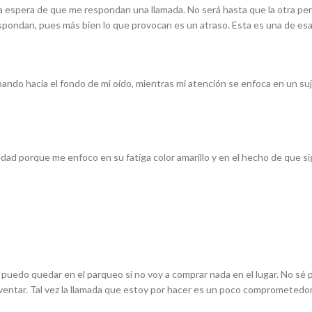
a la espera de que me respondan una llamada. No será hasta que la otra 
espondan, pues más bien lo que provocan es un atraso. Esta es una de esa
sipando hacia el fondo de mi oído, mientras mi atención se enfoca en un 
 porque me enfoco en su fatiga color amarillo y en el hecho de que sigue
puedo quedar en el parqueo si no voy a comprar nada en el lugar. No sé p
inventar. Tal vez la llamada que estoy por hacer es un poco comprometedo