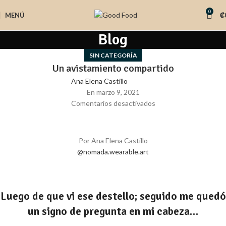
0
MENÚ
₡
Blog
SIN CATEGORÍA
Un avistamiento compartido
Ana Elena Castillo
En marzo 9, 2021
Comentarios desactivados
Por Ana Elena Castillo
@nomada.wearable.art
Luego de que vi ese destello; seguido me quedó
un signo de pregunta en mi cabeza…