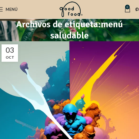
0
MENÚ
₡
Archivos de etiqueta:menú
saludable
03
OCT