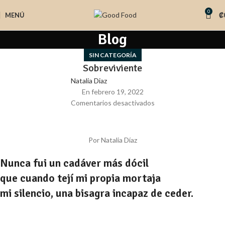
0
MENÚ
₡
Blog
SIN CATEGORÍA
Sobreviviente
Natalia Diaz
En febrero 19, 2022
Comentarios desactivados
Por Natalia Díaz
Nunca fui un cadáver más dócil
que cuando tejí mi propia mortaja
mi silencio, una bisagra incapaz de ceder.