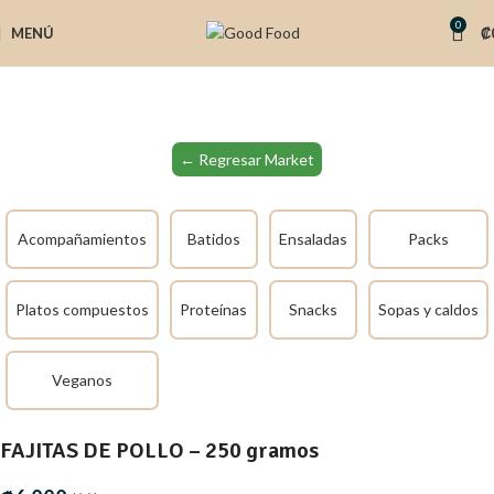
0
MENÚ
₡
← Regresar Market
Acompañamientos
Batidos
Ensaladas
Packs
Platos compuestos
Proteínas
Snacks
Sopas y caldos
Veganos
FAJITAS DE POLLO – 250 gramos