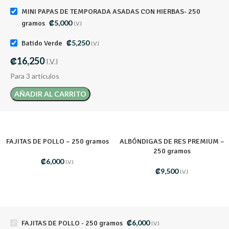
MINI PAPAS DE TEMPORADA ASADAS CON HIERBAS- 250
₡
5,000
gramos
I.V.I
₡
5,250
Batido Verde
I.V.I
₡
16,250
I.V.I
Para 3 artículos
AÑADIR AL CARRITO
FAJITAS DE POLLO – 250 gramos
ALBÓNDIGAS DE RES PREMIUM –
250 gramos
₡
6,000
I.V.I
₡
9,500
I.V.I
₡
6,000
FAJITAS DE POLLO - 250 gramos
I.V.I