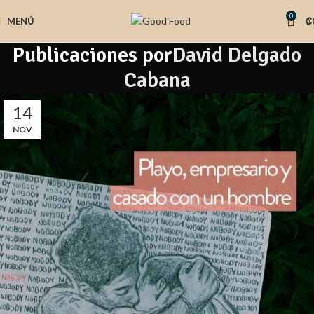
0
MENÚ
₡
Publicaciones por
David Delgado
Cabana
14
NOV