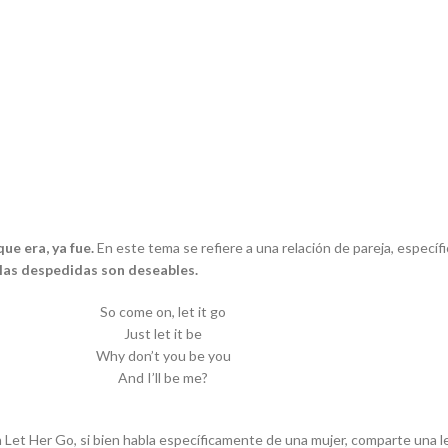
ue era, ya fue.
En este tema se refiere a una relación de pareja, espec
las despedidas son deseables.
So come on, let it go
Just let it be
Why don’t you be you
And I’ll be me?
ón Let Her Go, si bien habla específicamente de una mujer, comparte una