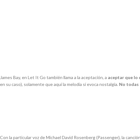
James Bay, en
Let It Go
también llama a la aceptación, a
aceptar que lo q
en su caso), solamente que aquí la melodía sí evoca nostalgia.
No todas 
Con la particular voz de Michael David Rosenberg (Passenger), la canci