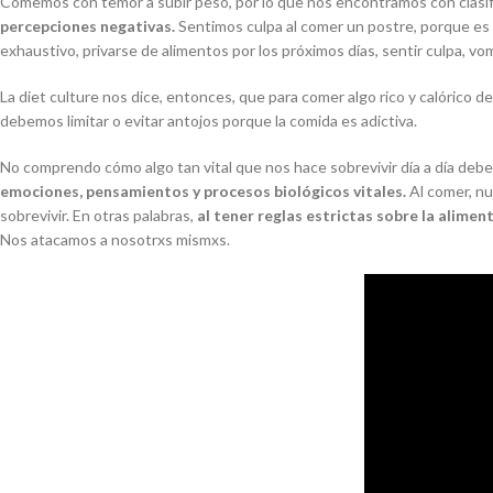
Comemos con temor a subir peso, por lo que nos encontramos con clasif
percepciones negativas.
Sentimos culpa al comer un postre, porque
es
exhaustivo, privarse de alimentos por los próximos días, sentir culpa, vo
La
diet culture
nos dice, entonces, que para comer algo rico y calórico d
debemos limitar o evitar antojos porque
la comida es adictiva.
No comprendo cómo algo tan vital que nos hace sobrevivir día a día de
emociones, pensamientos y procesos biológicos vitales.
Al comer, nu
sobrevivir. En otras palabras,
al tener reglas estrictas sobre la alime
Nos atacamos a nosotrxs mismxs.