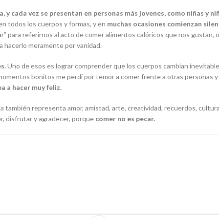
, y cada vez se presentan en personas más jovenes, como niñas y ni
en todos los cuerpos y formas, y en
muchas ocasiones comienzan silen
ar
” para referirnos al acto de comer alimentos calóricos que nos gustan,
ara hacerlo meramente por vanidad.
s.
Uno de esos es lograr comprender que los cuerpos cambian inevitable
 momentos bonitos me perdí por temor a comer frente a otras personas y
a a hacer muy feliz.
también representa amor, amistad, arte, creatividad, recuerdos, cultura, 
, disfrutar y agradecer, porque
comer no es pecar.