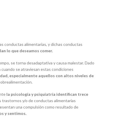
s conductas alimentarias, y dichas conductas
ulan lo que deseamos comer.
iempo, se torna desadaptativa y causa malestar. Dado
a cuando se atraviesan estas condiciones
ad, especialmente aquellos con altos niveles de
sobrealimentación.
ente
la psicología y psiquiatría identifican trece
s trastornos y/o de conductas alimentarias
presentan una compulsión como resultado de
s y sentimos.