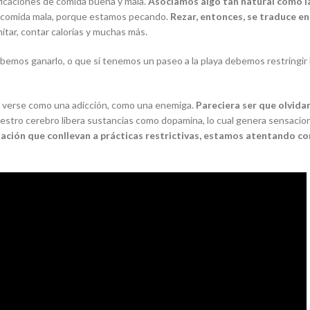
icaciones de comida buena y mala.
Asociamos algo tan natural como la
 comida mala,
porque
estamos pecando
.
Rezar
, entonces, se traduce 
mitar, contar calorías y muchas más.
ebemos ganarlo, o que si tenemos un paseo a la playa debemos restringir 
be verse como una adicción, como una enemiga.
Pareciera ser que olvida
estro cerebro libera sustancias como dopamina, lo cual genera sensacion
ntación que conllevan a prácticas restrictivas, estamos atentando c