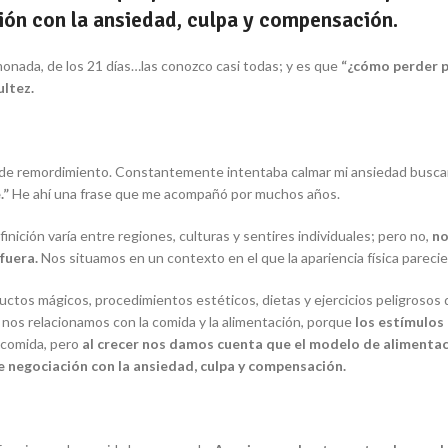
ión con la ansiedad, culpa y compensación.
imonada, de los 21 días…
las conozco casi todas; y es que
“¿cómo perder 
ultez.
a y de remordimiento. Constantemente intentaba calmar mi ansiedad busc
.”
He ahí una frase que me acompañó por muchos años.
nición varía entre regiones, culturas y sentires individuales; pero no,
no
 fuera.
Nos situamos en un contexto en el que la apariencia física pareci
tos mágicos, procedimientos estéticos, dietas y ejercicios peligrosos q
nos relacionamos con la comida y la alimentación, porque
los estímulos
 comida, pero
al crecer nos damos cuenta que el modelo de alimentac
te negociación con la ansiedad, culpa y compensación.