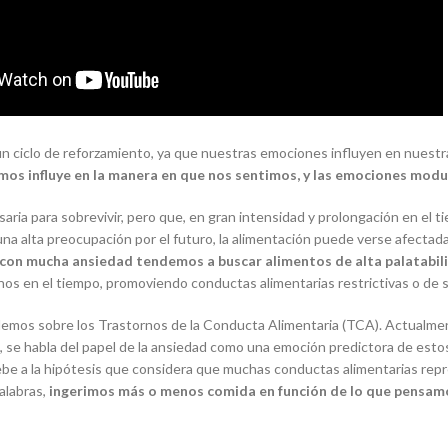
 ciclo de reforzamiento, ya que
nuestras emociones influyen en nuestra
mos influye en la manera en que nos sentimos, y las emociones mod
a para sobrevivir, pero que, en gran intensidad y prolongación en el t
a alta preocupación por el futuro, la alimentación puede verse afectad
n mucha ansiedad tendemos a buscar alimentos de alta palatabilid
os en el tiempo, promoviendo conductas alimentarias restrictivas o de 
ablemos sobre los Trastornos de la Conducta Alimentaria (TCA). Actualm
 se habla del papel de la ansiedad como una emoción predictora de esto
debe a la hipótesis que considera que muchas conductas alimentarias re
alabras,
ingerimos más o menos comida en función de lo que pensamo