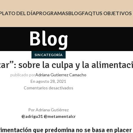
PLATO DEL DÍA
PROGRAMAS
BLOG
FAQ
TUS OBJETIVOS
Blog
SIN CATEGORÍA
ar”: sobre la culpa y la alimentac
publicado por
Adriana Gutierrez Camacho
En agosto 28, 2021
Comentarios desactivados
Por Adriana Gutiérrez
@adrigu31
@metamentalcr
imentación que predomina no se basa en placer y