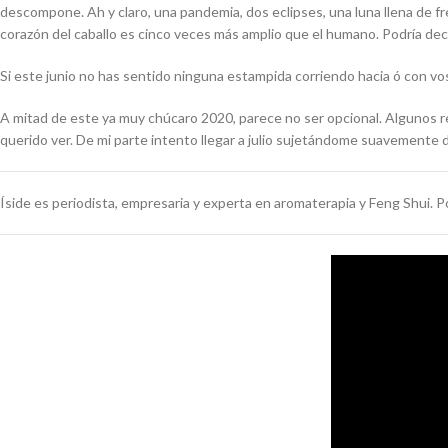
descompone. Ah y claro, una pandemia, dos eclipses, una luna llena de f
corazón del caballo es cinco veces más amplio que el humano. Podría dec
Si este junio no has sentido ninguna estampida corriendo hacia ó con vos
A mitad de este ya muy chúcaro 2020, parece no ser opcional. Algunos r
querido ver. De mi parte intento llegar a julio sujetándome suavemente d
Íside es periodista, empresaria y experta en aromaterapia y Feng Shui. 