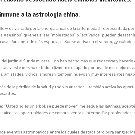
inmune a la astrología china.
lo— es visitado por la energía anual de la enfermedad, representada por 
 Asesinos” quienes al ser “molestados” o “activados” pueden desatar la 
 casa. Para meterle más espuela, el Sur se activa en el verano, ¿y cuándo 
el jardín al Sur de mi casa— no han hecho más que redecorar y hacerle el 
isitas y este mes ha estado felizmente ocupado por una de mis mejores am
es, amistades, vidrios, amores y también nuevos y muy interesantes nego
 de la pérdida de la salud y todo lo anterior— también activa las oportu
resantes.
 “Usted no es un árbol, se puede mover”, me sequé las lágrimas, acepté, 
es raíces las oportunidades de compra, venta o intermediar propiedades,
once eventos astronómicos entre los cuales destaca otro pura sangre: Mer