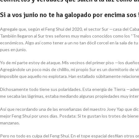
Si a vos junio no te ha galopado por encima sos 
Agregale que, según el Feng Shui del 2020, el sector Sur —casa del Cabal
También llegaron al Sur tres señores muy malos conocidos como los “Tres
económicos. Algo así como tener a un no tan dócil corcel en la sala de tu
pues en junio.
Yo de mi parte estoy de ataque. Mis vecinos del primer piso —los dueños d
Agregándole un poco más de chilillo, mi propio Sur es un dormitorio de v
imposible que aquello no explotara. Han estallado súbitamente relacion
Dichosamente todo tiene sus polaridades. Esta energía de Tierra —además
me secaba las lágrimas, estaba mediando algunas propiedades muy inte
Así que recordando una de las enseñanzas del maestro Joey Yap que dice:
mejor Feng Shui por unos días. Posdata: Si te gustan los trotes de bien
manzanas.
Pero no todo es culpa del Feng Shui. En el tope espacial desfilan otros 