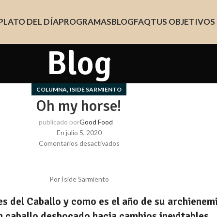
PLATO DEL DÍA
PROGRAMAS
BLOG
FAQ
TUS OBJETIVOS
Blog
,
COLUMNA
ISIDE SARMIENTO
Oh my horse!
publicado por
Good Food
En julio 5, 2020
Comentarios desactivados
Por Íside Sarmiento
 mes del Caballo y como es el año de su archiene
n caballo desbocado hacia cambios inevitables.