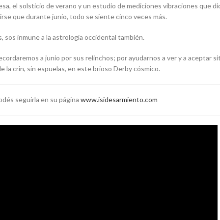
resa, el solsticio de verano y un estudio de mediciones vibraciones que 
irse que durante junio, todo se siente cinco veces más.
, sos inmune a la astrología occidental también.
ecordaremos a junio por sus relinchos; por ayudarnos a ver y a aceptar 
e la crin, sin espuelas, en este brioso Derby cósmico.
Podés seguirla en su página
www.isidesarmiento.com