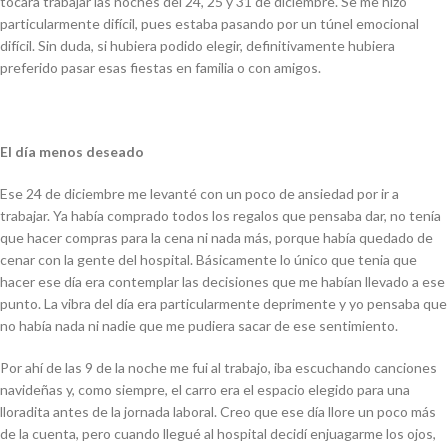
tocara trabajar las noches del 24, 25 y 31 de diciembre. Se me hizo
particularmente difícil, pues estaba pasando por un túnel emocional
difícil. Sin duda, si hubiera podido elegir, definitivamente hubiera
preferido pasar esas fiestas en familia o con amigos.
El día menos deseado
Ese 24 de diciembre me levanté con un poco de ansiedad por ir a
trabajar. Ya había comprado todos los regalos que pensaba dar, no tenía
que hacer compras para la cena ni nada más, porque había quedado de
cenar con la gente del hospital. Básicamente lo único que tenia que
hacer ese día era contemplar las decisiones que me habían llevado a ese
punto. La vibra del día era particularmente deprimente y yo pensaba que
no había nada ni nadie que me pudiera sacar de ese sentimiento.
Por ahí de las 9 de la noche me fui al trabajo, iba escuchando canciones
navideñas y, como siempre, el carro era el espacio elegido para una
lloradita antes de la jornada laboral. Creo que ese día llore un poco más
de la cuenta, pero cuando llegué al hospital decidí enjuagarme los ojos,