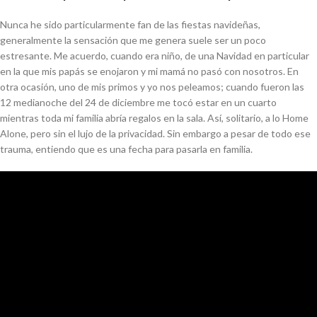
Nunca he sido particularmente fan de las fiestas navideñas,
generalmente la sensación que me genera suele ser un poco
estresante. Me acuerdo, cuando era niño, de una Navidad en particular
en la que mis papás se enojaron y mi mamá no pasó con nosotros. En
otra ocasión, uno de mis primos y yo nos peleamos; cuando fueron las
12 medianoche del 24 de diciembre me tocó estar en un cuarto
mientras toda mi familia abría regalos en la sala. Así, solitario, a lo
Home
Alone
, pero sin el lujo de la privacidad. Sin embargo a pesar de todo ese
trauma, entiendo que es una fecha para pasarla en familia.