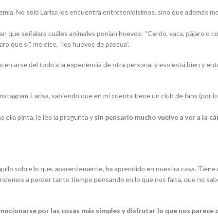
emia. No solo Larisa los encuentra entretenidísimos, sino que además me
n que señalara cuáles animales ponían huevos: “Cerdo, vaca, pájaro o cone
aro que sí”, me dice, “los huevos de pascua”.
ercarse del todo a la experiencia de otra persona, y eso está bien y en
nstagram. Larisa, sabiendo que en mi cuenta tiene un club de fans (por lo
s ella pinta, le leo la pregunta y
sin pensarlo mucho vuelve a ver a la c
rgullo sobre lo que, aparentemente, ha aprendido en nuestra casa. Tiene
endemos a perder tanto tiempo pensando en lo que nos falta, que no sab
mocionarse por las cosas más simples y disfrutar lo que nos parece 