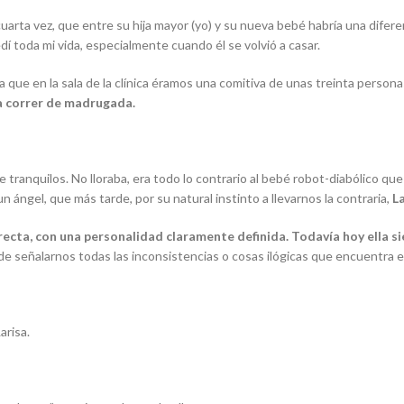
 cuarta vez, que entre su hija mayor (yo) y su nueva bebé habría una dife
edí toda mi vida, especialmente cuando él se volvió a casar.
a que en la sala de la clínica éramos una comitiva de unas treinta person
a correr de madrugada.
anquilos. No lloraba, era todo lo contrario al bebé robot-diabólico qu
 ángel, que más tarde, por su natural instinto a llevarnos la contraria,
La
irecta, con una personalidad claramente definida. Todavía hoy ella s
 señalarnos todas las inconsistencias o cosas ilógicas que encuentra en
arisa.