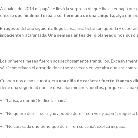
A finales del 2014 mi papá se llevó la sorpresa de que iba a ser papá por
enteré que finalmente iba a ser hermana de una chiquita
, algo que p
En agosto del año siguiente llegó Larisa, una bebé tan querida y esperad
impaciente y atarantada.
Una semana antes de lo planeado nos puso 
Los primeros meses fueron sospechosamente tranquilos. Excesivamente tr
sé si cometimos el error de decir tantas veces en voz alta que era como un
Cuando nos dimos cuenta, era
una niña de carácter fuerte, franca y d
tiene una seguridad que se desearían muchos adultos, porque es capaz de
–
“Larisa, a dormir”, le dice la mamá.
–
“No quiero dormir sola, ¿hoy puedo dormir con vos y papi?”, pregunta L
–
“No Lari, cada uno tiene que dormir en su cama”, explica mi papá.