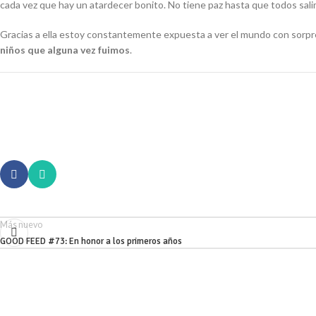
cada vez que hay un atardecer bonito. No tiene paz hasta que todos salim
Gracias a ella estoy constantemente expuesta a ver el mundo con sorpre
niños que alguna vez fuimos
.
Más nuevo
GOOD FEED #73: En honor a los primeros años