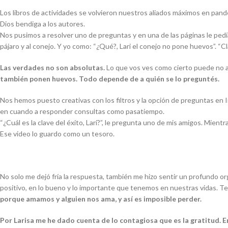
Los libros de actividades se volvieron nuestros aliados máximos en pand
Dios bendiga a los autores.
Nos pusimos a resolver uno de preguntas y en una de las páginas le pedía
pájaro y al conejo. Y yo como: “¿Qué?, Lari el conejo no pone huevos”. “Cl
Las verdades no son absolutas.
Lo que vos ves como cierto puede no ac
también ponen huevos. Todo depende de a quién se lo preguntés.
Nos hemos puesto creativas con los filtros y la opción de preguntas en I
en cuando a responder consultas como pasatiempo.
“¿Cuál es la clave del éxito, Lari?”, le pregunta uno de mis amigos. Mientra
Ese video lo guardo como un tesoro.
No solo me dejó fría la respuesta, también me hizo sentir un profundo o
positivo, en lo bueno y lo importante que tenemos en nuestras vidas. T
porque amamos y alguien nos ama, y así es imposible perder.
Por Larisa me he dado cuenta de lo contagiosa que es la gratitud. E