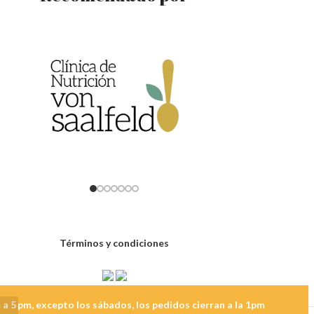
Términos y condiciones
 a 5 pm, excepto los sábados, los pedidos cierran a la 1pm