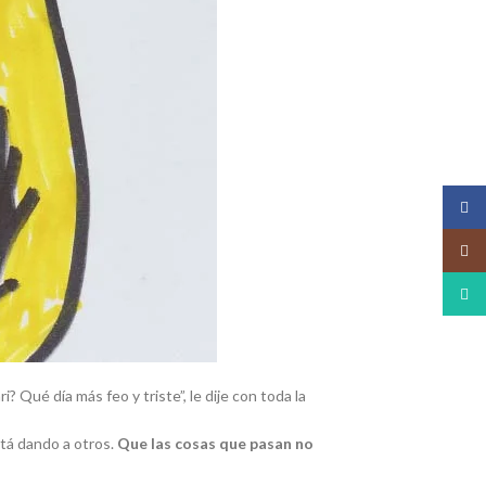
Face
Insta
What
? Qué día más feo y triste”, le dije con toda la
tá dando a otros.
Que las cosas que pasan no