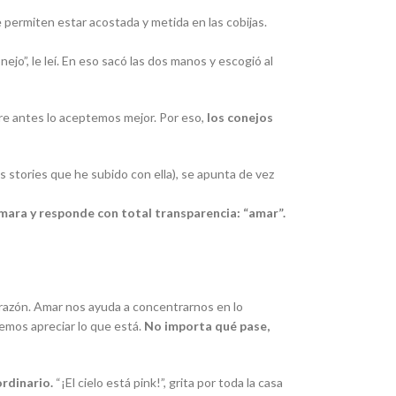
 permiten estar acostada y metida en las cobijas.
jo”, le leí. En eso sacó las dos manos y escogió al
tre antes lo aceptemos mejor. Por eso,
los conejos
s stories que he subido con ella), se apunta de vez
ámara y responde con total transparencia: “amar”.
 razón. Amar nos ayuda a concentrarnos en lo
emos apreciar lo que está.
No importa qué pase,
ordinario.
“¡El cielo está
pink
!”, grita por toda la casa