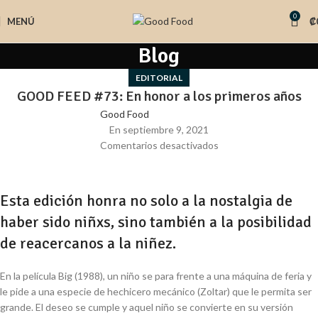
0
MENÚ
₡
Blog
EDITORIAL
GOOD FEED #73: En honor a los primeros años
Good Food
En septiembre 9, 2021
Comentarios desactivados
Esta edición honra no solo a la nostalgia de
haber sido niñxs, sino también a la posibilidad
de reacercanos a la niñez.
En la película Big (1988), un niño se para frente a una máquina de feria y
le pide a una especie de hechicero mecánico (Zoltar) que le permita ser
grande. El deseo se cumple y aquel niño se convierte en su versión