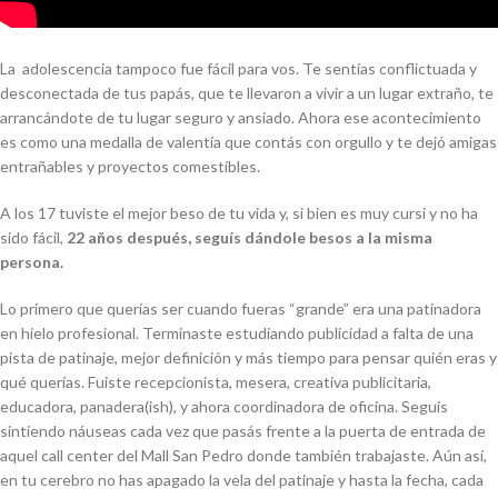
La adolescencia
tampoco fue fácil para vos. Te sentías conflictuada y
desconectada de tus papás, que te llevaron a vivir a un lugar extraño, te
arrancándote de tu lugar seguro y ansiado. Ahora ese acontecimiento
es como una medalla de valentía que contás con orgullo y te dejó amigas
entrañables y proyectos comestibles.
A los 17 tuviste el mejor beso de tu vida y, si bien es muy cursi y no ha
sido fácil,
22 años después, seguís dándole besos a la misma
persona.
Lo primero que querías ser cuando fueras “grande” era una patinadora
en hielo profesional. Terminaste estudiando publicidad a falta de una
pista de patinaje, mejor definición y más tiempo para pensar quién eras y
qué querías. Fuiste recepcionista, mesera, creativa publicitaria,
educadora, panadera(
ish
), y ahora coordinadora de oficina. Seguís
sintiendo náuseas cada vez que pasás frente a la puerta de entrada de
aquel call center del Mall San Pedro donde también trabajaste. Aún así,
en tu cerebro no has apagado la vela del patinaje y hasta la fecha, cada