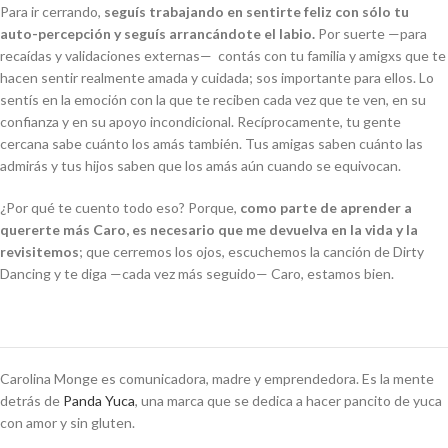
Para ir cerrando,
seguís trabajando en sentirte feliz con sólo tu
auto-percepción y seguís arrancándote el labio.
Por suerte
—
para
recaídas y validaciones externas
—
contás con tu familia y amigxs que te
hacen sentir realmente amada y cuidada;
sos
importante para ellos. Lo
sentís en la emoción con la que te reciben cada vez que te ven, en su
confianza y en su apoyo incondicional. Recíprocamente, tu gente
cercana sabe cuánto los amás también. Tus amigas saben cuánto las
admirás y tus hijos saben que los amás aún cuando se equivocan.
¿Por qué te cuento todo eso? Porqu
e,
como parte de aprender a
quererte más Caro, es necesario que me devuelva en la vida y la
revisitemos
; que cerremos los ojos, escuchemos la canción de Dirty
Dancing y te diga —cada vez más seguido— Caro,
estamos bien
.
Carolina Monge es comunicadora, madre y emprendedora. Es la mente
detrás de
Panda Yuca
, una marca que se dedica a hacer pancito de yuca
con amor y sin gluten.