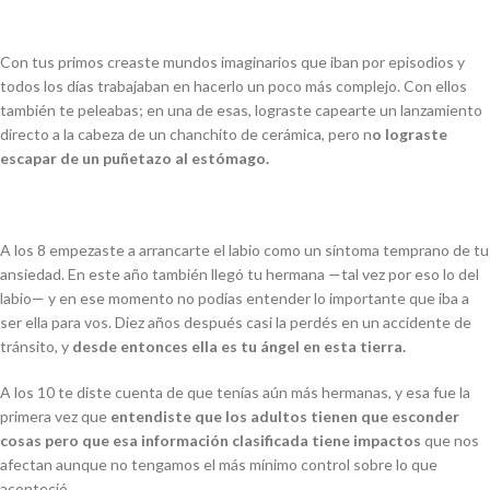
Con tus primos creaste mundos imaginarios que iban por episodios y
todos los días trabajaban en hacerlo un poco más complejo. Con ellos
también te peleabas; en una de esas, lograste capearte un lanzamiento
directo a la cabeza de un chanchito de cerámica, pero n
o lograste
escapar de un puñetazo al estómago.
A los 8 empezaste a arrancarte el labio como un síntoma temprano de tu
ansiedad. En este año también llegó tu hermana
—
tal vez por eso lo del
labio
—
y en ese momento no podías entender lo importante que iba a
ser ella para vos. Diez años después casi la perdés en un accidente de
tránsito, y
desde entonces ella es tu ángel en esta tierra.
A los 10 te diste cuenta de que tenías aún más hermanas, y esa fue la
primera vez que
entendiste que los adultos tienen que esconder
cosas pero que esa información clasificada tiene impactos
que nos
afectan aunque no tengamos el más mínimo control sobre lo que
aconteció.