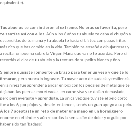
equivalente).
Tus abuelos te consintieron al extremo. No eras su favorita, pero
te sentías así con ellos.
Aún a los 6 años tu abuelo te daba el chupón a
escondidas de tu mamá y tu abuela te hacía el bistec con papas fritas
más rico que has comido en la vida. También te enseñó a dibujar rosas y
a recitar un poema sobre la Virgen María que ya no te acordás. Pero sí
recordás el olor de tu abuelo y la textura de su pelito blanco y fino.
Siempre quisiste romperte un brazo para tener un yeso y que te lo
firmaran
, pero nunca lo lograste. Tu mayor acto de audacia y resiliencia
en la niñez fue aprender a andar en bici con los pedales de metal que te
dejaban las piernas moreteadas, en carne viva y te dolían demasiado,
pero perseveraste y aprendiste. La única vez que tuviste el pelo corto
fue a los 6, por piojos y, desde entonces, tenés un gran apego a tu pelo.
A los 7 aceptaste un reto de meter una mano en un hormiguero
enorme en el kínder y aún recordás la sensación de dolor y orgullo por
haber sido tan ‘
badass’
.