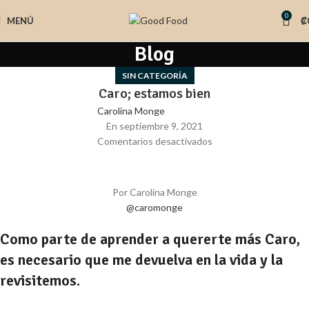
0
MENÚ
₡
Blog
SIN CATEGORÍA
Caro; estamos bien
Carolina Monge
En septiembre 9, 2021
Comentarios desactivados
Por Carolina Monge
@caromonge
Como parte de aprender a quererte más Caro,
es necesario que me devuelva en la vida y la
revisitemos.