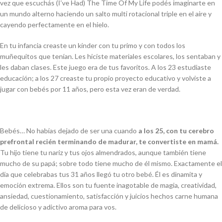
vez que escuchás
(I’ve Had) The Time Of My Life
podés imaginarte en
un mundo alterno haciendo un salto multi rotacional triple en el aire y
cayendo perfectamente en el hielo.
En tu infancia creaste un kínder con tu primo y con todos los
muñequitos que tenían. Les hiciste materiales escolares, los sentaban y
les daban clases. Este juego era de tus favoritos. A los 23 estudiaste
educación; a los 27 creaste tu propio proyecto educativo y volviste a
jugar con bebés por 11 años, pero esta vez eran de verdad.
Bebés… No habías dejado de ser una cuando
a los 25, con tu cerebro
prefrontal recién terminando de madurar, te convertiste en mamá.
Tu hijo tiene tu nariz y tus ojos almendrados, aunque también tiene
mucho de su papá; sobre todo tiene mucho de él mismo. Exactamente el
día que celebrabas tus 31 años llegó tu otro bebé. Él es dinamita y
emoción extrema. Ellos son tu fuente inagotable de magia, creatividad,
ansiedad, cuestionamiento, satisfacción y juicios hechos carne humana
de delicioso y adictivo aroma para vos.