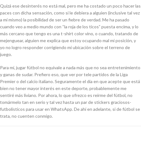
Quizá ese desinterés no está mal, pero me ha costado un poco hacer las
paces con dicha sensación, como si le debiera a alguien (inclusive tal vez
a mí mismo) la posibilidad de ser un fiebre de verdad. Me ha pasado
cuando veo a medio mundo con “la roja de los ticos” puesta encima, y lo
más cercano que tengo es una
t-shirt
color vino, o cuando, tratando de
mejenguear, alguien me explica que estoy ocupando mal mi posición, y
yo no logro responder corrigiendo mi ubicación sobre el terreno de
juego.
Para mí, jugar fútbol no equivale a nada más que no sea entretenimiento
y ganas de sudar. Prefiero eso, que ver por tele partidos de la Liga
Premier o del
calcio
italiano. Seguramente el día en que acepte que está
bien no tener mayor interés en este deporte, probablemente me
sentiré más liviano. Por ahora, lo que ofrezco es reírme del fútbol, no
tomármelo tan en serio y tal vez hasta un par de stickers graciosos-
futbolísticos para usar en WhatsApp. De ahí en adelante, si de fútbol se
trata, no cuenten conmigo.