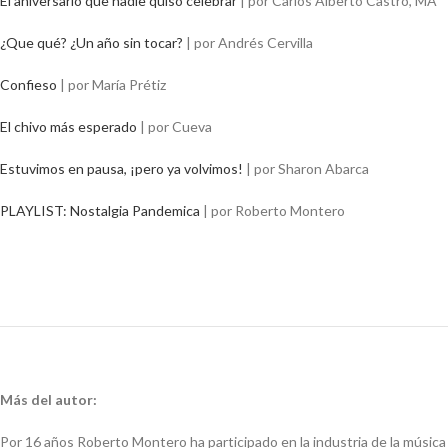
El aniversario que nadie quiso celebrar
|
por Carlos Alberto Castro, MA
¿Que qué? ¿Un año sin tocar?
| p
or Andrés Cervilla
Confieso
| p
or María Prétiz
El chivo más esperado
| p
or Cueva
Estuvimos en pausa, ¡pero ya volvimos!
| p
or Sharon Abarca
PLAYLIST: Nostalgia Pandemica
| p
or Roberto Montero
Más del autor:
Por 16 años Roberto Montero ha participado en la industria de la música