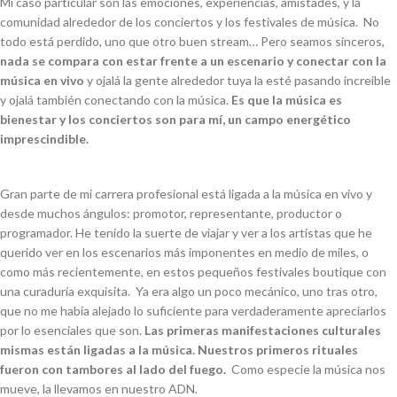
Mi caso particular son las emociones, experiencias, amistades, y la
comunidad alrededor de los conciertos y los festivales de música. No
todo está perdido, uno que otro buen
stream
… Pero seamos sinceros,
nada se compara con estar frente a un escenario y conectar con la
música en vivo
y ojalá la gente alrededor tuya la esté pasando increíble
y ojalá también conectando con la música.
Es que la música es
bienestar y los conciertos son para mí, un campo energético
imprescindible.
Gran parte de mi carrera profesional está ligada a la música en vivo y
desde muchos ángulos: promotor, representante, productor o
programador. He tenido la suerte de viajar y ver a los artistas que he
querido ver en los escenarios más imponentes en medio de miles, o
como más recientemente, en estos pequeños festivales
boutique
con
una curaduría exquisita. Ya era algo un poco mecánico, uno tras otro,
que no me había alejado lo suficiente para verdaderamente apreciarlos
por lo esenciales que son.
Las primeras manifestaciones culturales
mismas están ligadas a la música. Nuestros primeros rituales
fueron con tambores al lado del fuego.
Como especie la música nos
mueve, la llevamos en nuestro ADN.