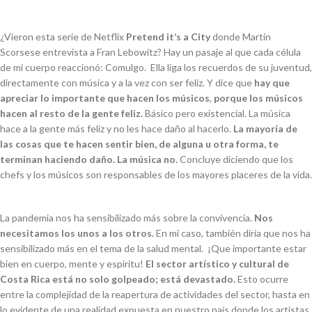
¿Vieron esta serie de Netflix
Pretend it’s a City
donde Martin
Scorsese entrevista a Fran Lebowitz? Hay un pasaje al que cada célula
de mi cuerpo reaccionó: Comulgo. Ella liga los recuerdos de su juventud,
directamente con música y a la vez con ser feliz. Y dice que
hay que
apreciar lo importante que hacen los músicos
,
porque los músicos
hacen al resto de la gente feliz.
Básico pero existencial. La música
hace a la gente más feliz y no les hace daño al hacerlo.
La mayoría de
las cosas que te hacen sentir bien, de alguna u otra forma, te
terminan haciendo daño. La música no.
Concluye diciendo que los
chefs y los músicos son responsables de los mayores placeres de la vida.
La pandemia nos ha sensibilizado más sobre la convivencia.
Nos
necesitamos los unos a los otros.
En mi caso, también diría que nos ha
sensibilizado más en el tema de la salud mental. ¡Que importante estar
bien en cuerpo, mente y espíritu!
El sector artístico y cultural de
Costa Rica está no solo golpeado; está devastado.
Esto ocurre
entre la complejidad de la reapertura de actividades del sector, hasta en
lo evidente de una realidad expuesta en nuestro país donde los artistas