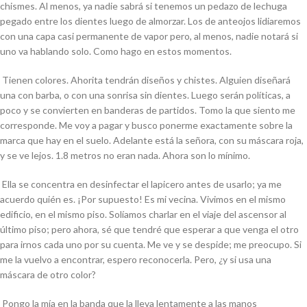
chismes. Al menos, ya nadie sabrá si tenemos un pedazo de lechuga
pegado entre los dientes luego de almorzar. Los de anteojos lidiaremos
con una capa casi permanente de vapor pero, al menos, nadie notará si
uno va hablando solo. Como hago en estos momentos.
Tienen colores. Ahorita tendrán diseños y chistes. Alguien diseñará
una con barba, o con una sonrisa sin dientes. Luego serán políticas, a
poco y se convierten en banderas de partidos. Tomo la que siento me
corresponde. Me voy a pagar y busco ponerme exactamente sobre la
marca que hay en el suelo. Adelante está la señora, con su máscara roja,
y se ve lejos. 1.8 metros no eran nada. Ahora son lo mínimo.
Ella se concentra en desinfectar el lapicero antes de usarlo; ya me
acuerdo quién es. ¡Por supuesto! Es mi vecina. Vivimos en el mismo
edificio, en el mismo piso. Solíamos charlar en el viaje del ascensor al
último piso; pero ahora, sé que tendré que esperar a que venga el otro
para irnos cada uno por su cuenta. Me ve y se despide; me preocupo. Si
me la vuelvo a encontrar, espero reconocerla. Pero, ¿y si usa una
máscara de otro color?
Pongo la mía en la banda que la lleva lentamente a las manos