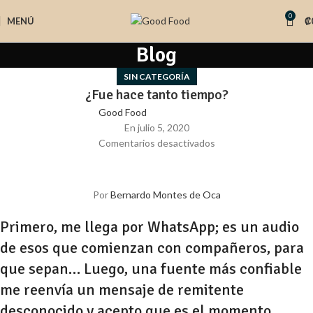
0
MENÚ
₡
Blog
SIN CATEGORÍA
¿Fue hace tanto tiempo?
Good Food
En julio 5, 2020
Comentarios desactivados
Por
Bernardo Montes de Oca
Primero, me llega por WhatsApp; es un audio
de esos que comienzan con
compañeros, para
que sepan…
Luego, una fuente más confiable
me reenvía un mensaje de remitente
desconocido y acepto que es el momento.