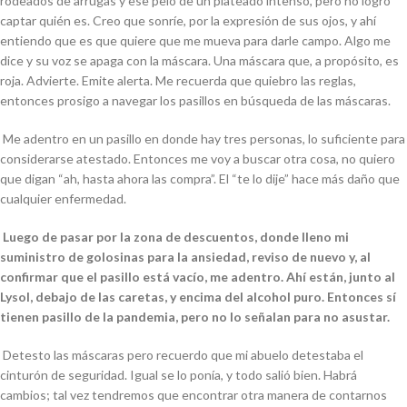
rodeados de arrugas y ese pelo de un plateado intenso, pero no logro
captar quién es. Creo que sonríe, por la expresión de sus ojos, y ahí
entiendo que es que quiere que me mueva para darle campo. Algo me
dice y su voz se apaga con la máscara. Una máscara que, a propósito, es
roja. Advierte. Emite alerta. Me recuerda que quiebro las reglas,
entonces prosigo a navegar los pasillos en búsqueda de las máscaras.
Me adentro en un pasillo en donde hay tres personas, lo suficiente para
considerarse atestado. Entonces me voy a buscar otra cosa, no quiero
que digan “
ah, hasta ahora las compra”.
El “
te lo dije”
hace más daño que
cualquier enfermedad.
Luego de pasar por la zona de descuentos, donde lleno mi
suministro de golosinas para la ansiedad, reviso de nuevo y, al
confirmar que el pasillo está vacío, me adentro. Ahí están, junto al
Lysol, debajo de las caretas, y encima del alcohol puro. Entonces sí
tienen pasillo de la pandemia, pero no lo señalan para no asustar.
Detesto las máscaras pero recuerdo que mi abuelo detestaba el
cinturón de seguridad. Igual se lo ponía, y todo salió bien. Habrá
cambios; tal vez tendremos que encontrar otra manera de contarnos