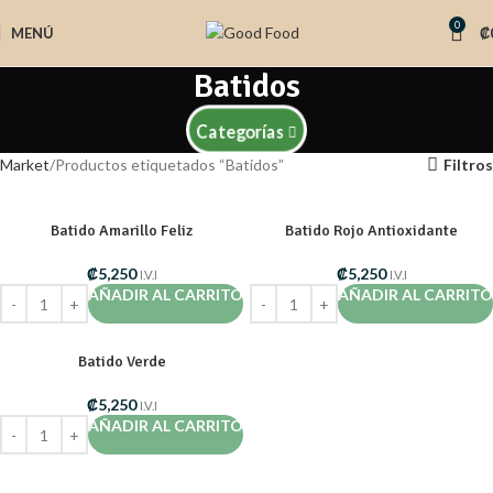
0
MENÚ
₡
Batidos
Categorías
Market
Productos etiquetados “Batidos”
Filtros
Batido Amarillo Feliz
Batido Rojo Antioxidante
₡
5,250
₡
5,250
I.V.I
I.V.I
AÑADIR AL CARRITO
AÑADIR AL CARRITO
Batido Verde
₡
5,250
I.V.I
AÑADIR AL CARRITO