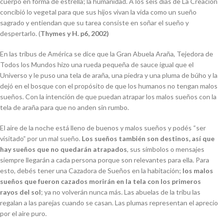
cuerpo en forma de estrella; la humanidad. A los seis días de La Creación
concibió lo vegetal para que sus hijos vivan la vida como un sueño
sagrado y entiendan que su tarea consiste en soñar el sueño y
despertarlo. (
Thymes y H. p6, 2002)
En las tribus de América se dice que la Gran Abuela Araña, Tejedora de
Todos los Mundos hizo una rueda pequeña de sauce igual que el
Universo y le puso una tela de araña, una piedra y una pluma de búho y la
dejó en el bosque con el propósito de que los humanos no tengan malos
sueños. Con la intención de que puedan atrapar los malos sueños con la
tela de araña para que no anden sin rumbo.
El aire de la noche está lleno de buenos y malos sueños y podés “ser
visitado” por un mal sueño.
Los sueños también son destinos, así que
hay sueños que no quedarán atrapados
, sus símbolos o mensajes
siempre llegarán a cada persona porque son relevantes para ella. Para
esto, debés tener una Cazadora de Sueños en la habitación;
los malos
sueños que fueron cazados morirán en la tela con los primeros
rayos del sol
; ya no volverán nunca más. Las abuelas de la tribu las
regalan a las parejas cuando se casan. Las plumas representan el aprecio
por el aire puro.