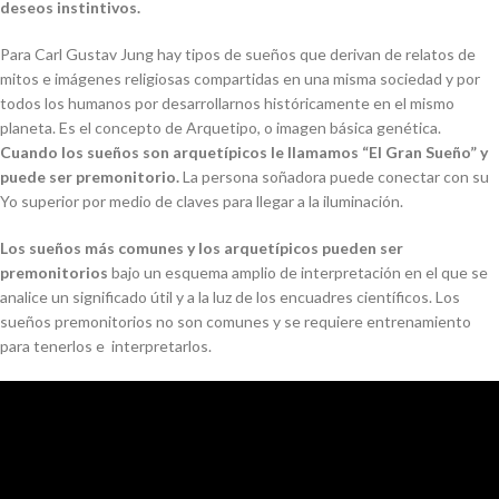
deseos instintivos.
Para Carl Gustav Jung hay tipos de sueños que derivan de relatos de
mitos e imágenes religiosas compartidas en una misma sociedad y por
todos los humanos por desarrollarnos históricamente en el mismo
planeta. Es el concepto de Arquetipo, o imagen básica genética.
Cuando los sueños son arquetípicos le llamamos “El Gran Sueño” y
puede ser premonitorio.
La persona soñadora puede conectar con su
Yo superior por medio de claves para llegar a la iluminación.
Los sueños más comunes y los arquetípicos pueden ser
premonitorios
bajo un esquema amplio de interpretación en el que se
analice un significado útil y a la luz de los encuadres científicos. Los
sueños premonitorios no son comunes y se requiere entrenamiento
para tenerlos e interpretarlos.