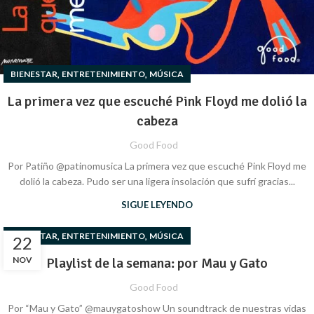
,
,
BIENESTAR
ENTRETENIMIENTO
MÚSICA
­­La primera vez que escuché Pink Floyd me dolió la
cabeza
Good Food
Por Patiño @patinomusica ­­La primera vez que escuché Pink Floyd me
dolió la cabeza. Pudo ser una ligera insolación que sufrí gracias...
SIGUE LEYENDO
,
,
BIENESTAR
ENTRETENIMIENTO
MÚSICA
22
NOV
Playlist de la semana: por Mau y Gato
Good Food
Por “Mau y Gato” @mauygatoshow Un soundtrack de nuestras vidas