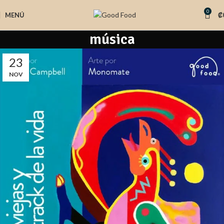
0
MENÚ
₡
música
23
NOV