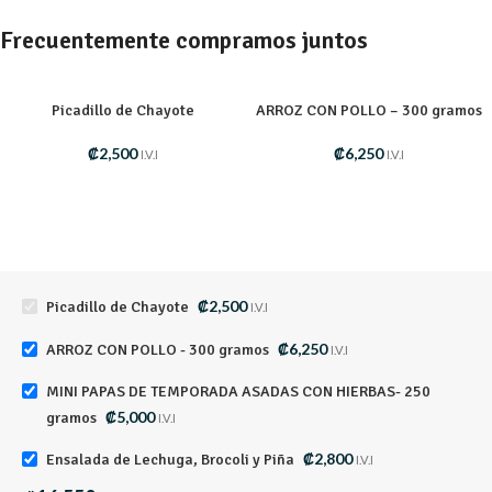
Frecuentemente compramos juntos
Picadillo de Chayote
ARROZ CON POLLO – 300 gramos
₡
2,500
₡
6,250
I.V.I
I.V.I
₡
2,500
Picadillo de Chayote
I.V.I
₡
6,250
ARROZ CON POLLO - 300 gramos
I.V.I
MINI PAPAS DE TEMPORADA ASADAS CON HIERBAS- 250
₡
5,000
gramos
I.V.I
₡
2,800
Ensalada de Lechuga, Brocoli y Piña
I.V.I