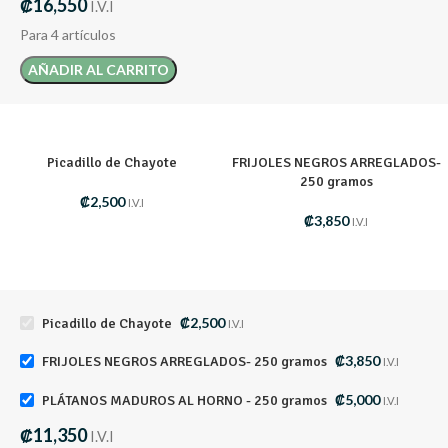
₡
16,550
I.V.I
Para 4 artículos
AÑADIR AL CARRITO
Picadillo de Chayote
FRIJOLES NEGROS ARREGLADOS-
250 gramos
₡
2,500
I.V.I
₡
3,850
I.V.I
₡
2,500
Picadillo de Chayote
I.V.I
₡
3,850
FRIJOLES NEGROS ARREGLADOS- 250 gramos
I.V.I
₡
5,000
PLÁTANOS MADUROS AL HORNO - 250 gramos
I.V.I
₡
11,350
I.V.I