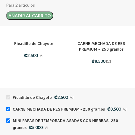
Para 2 artículos
AÑADIR AL CARRITO
Picadillo de Chayote
CARNE MECHADA DE RES
PREMIUM – 250 gramos
₡
2,500
I.V.I
₡
8,500
I.V.I
₡
2,500
Picadillo de Chayote
I.V.I
₡
8,500
CARNE MECHADA DE RES PREMIUM - 250 gramos
I.V.I
MINI PAPAS DE TEMPORADA ASADAS CON HIERBAS- 250
₡
5,000
gramos
I.V.I