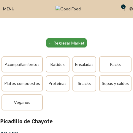
0
MENÚ
₡
← Regresar Market
Acompañamientos
Batidos
Ensaladas
Packs
Platos compuestos
Proteínas
Snacks
Sopas y caldos
Veganos
Picadillo de Chayote