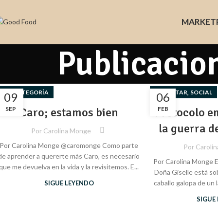
MARKET
Publicacio
,
SIN CATEGORÍA
BIENESTAR
SOCIAL
09
06
SEP
Caro; estamos bien
Protocolo e
FEB
la guerra d
Por
Carolina Monge
Por Carolina Monge @caromonge Como parte
Por
Caroli
de aprender a quererte más Caro, es necesario
Por Carolina Monge E
que me devuelva en la vida y la revisitemos. E...
Doña Giselle está sob
caballo galopa de un l
SIGUE LEYENDO
SIGUE