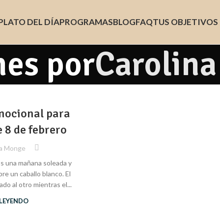
PLATO DEL DÍA
PROGRAMAS
BLOG
FAQ
TUS OBJETIVOS
nes por
Carolin
mocional para
e 8 de febrero
na Monge
s una mañana soleada y
re un caballo blanco. El
ado al otro mientras el...
 LEYENDO