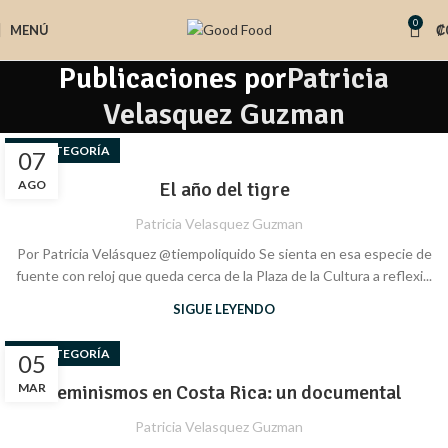
0
MENÚ
₡
Publicaciones por
Patricia
Velasquez Guzman
SIN CATEGORÍA
07
AGO
El año del tigre
Patricia Velasquez Guzman
Por Patricia Velásquez @tiempoliquido Se sienta en esa especie de
fuente con reloj que queda cerca de la Plaza de la Cultura a reflexi...
SIGUE LEYENDO
SIN CATEGORÍA
05
MAR
Feminismos en Costa Rica: un documental
Patricia Velasquez Guzman