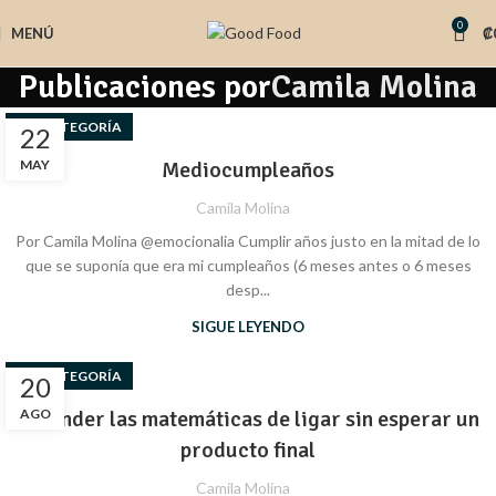
0
MENÚ
₡
Publicaciones por
Camila Molina
SIN CATEGORÍA
22
MAY
Mediocumpleaños
Camila Molina
Por Camila Molina @emocionalia Cumplir años justo en la mitad de lo
que se suponía que era mi cumpleaños (6 meses antes o 6 meses
desp...
SIGUE LEYENDO
SIN CATEGORÍA
20
Entender las matemáticas de ligar sin esperar un
AGO
producto final
Camila Molina