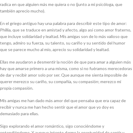
radica en que alguien más me quiera o no (junto a mi psicóloga, que
también aprecio mucho).
En el griego antiguo hay una palabra para describir este tipo de amor:
Phillia
, que se traduce en amistad y afecto, algo así como amor fraterno,
que incluye solidaridad y lealtad. Mis amigas son de lo más valioso que
tengo, admiro su fuerza, su talento, su cariño y su sentido del humor
que se parece mucho al mío, aprecio su solidaridad y lealtad.
Ellas me ayudaron a desmentir la noción de que para amar a alguien más
hay que amarse primero a una misma, como si no fuéramos merecedoras
de dar y recibir amor solo por ser. Que aunque me sienta imposible de
querer merezco su cariño, su compañía, su compasión; merezco mi
propia compasión.
​​Mis amigas me han dado más amor del que pensaba que era capaz de
recibir y nunca me han hecho sentir que el amor que yo doy es
demasiado para ellas.
Sigo explorando el amor romántico, sigo conociéndome y
entendiéndome. Y aunque intento darme la oportunidad de sentir y