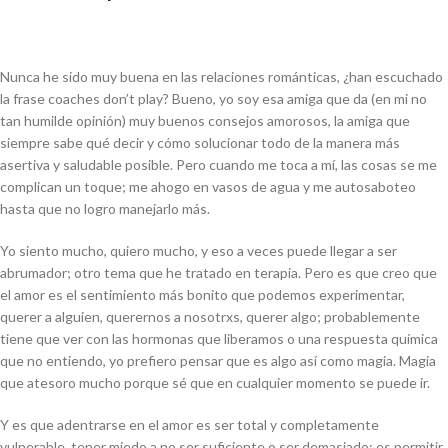
Nunca he sido muy buena en las relaciones románticas, ¿han escuchado
la frase
coaches don’t play
? Bueno, yo soy esa amiga que da (en mi no
tan humilde opinión) muy buenos consejos amorosos, la amiga que
siempre sabe qué decir y cómo solucionar todo de la manera más
asertiva y saludable posible. Pero cuando me toca a mí, las cosas se me
complican un toque; me ahogo en vasos de agua y me autosaboteo
hasta que no logro manejarlo más.
Yo siento mucho, quiero mucho, y eso a veces puede llegar a ser
abrumador; otro tema que he tratado en terapia. Pero es que creo que
el amor es el sentimiento más bonito que podemos experimentar,
querer a alguien, querernos a nosotrxs, querer algo; probablemente
tiene que ver con las hormonas que liberamos o una respuesta química
que no entiendo, yo prefiero pensar que es algo así como magia. Magia
que atesoro mucho porque sé que en cualquier momento se puede ir.
Y es que adentrarse en el amor es ser total y completamente
vulnerable, tener miedo a no ser suficiente o ser demasiado; es permitir