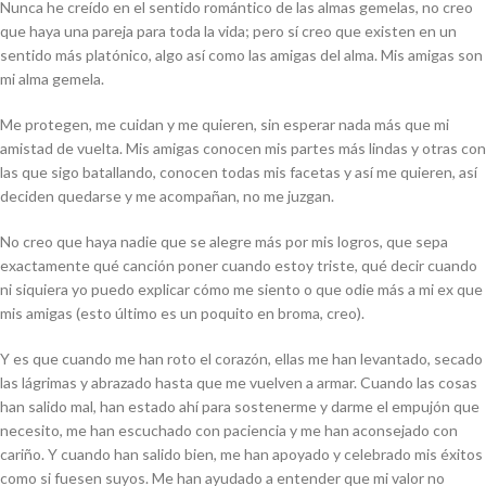
Nunca he creído en el sentido romántico de las almas gemelas, no creo
que haya una pareja para toda la vida; pero sí creo que existen en un
sentido más platónico, algo así como las amigas del alma. Mis amigas son
mi alma gemela.
Me protegen, me cuidan y me quieren, sin esperar nada más que mi
amistad de vuelta. Mis amigas conocen mis partes más lindas y otras con
las que sigo batallando, conocen todas mis facetas y así me quieren, así
deciden quedarse y me acompañan, no me juzgan.
No creo que haya nadie que se alegre más por mis logros, que sepa
exactamente qué canción poner cuando estoy triste, qué decir cuando
ni siquiera yo puedo explicar cómo me siento o que odie más a mi ex que
mis amigas (esto último es un poquito en broma, creo).
Y es que cuando me han roto el corazón, ellas me han levantado, secado
las lágrimas y abrazado hasta que me vuelven a armar. Cuando las cosas
han salido mal, han estado ahí para sostenerme y darme el empujón que
necesito, me han escuchado con paciencia y me han aconsejado con
cariño. Y cuando han salido bien, me han apoyado y celebrado mis éxitos
como si fuesen suyos. Me han ayudado a entender que mi valor no