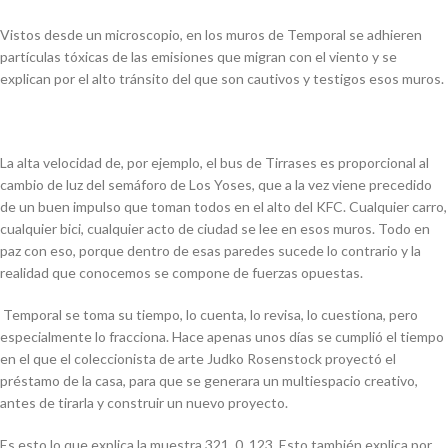
Vistos desde un microscopio, en los muros de Temporal se adhieren
partículas tóxicas de las emisiones que migran con el viento y se
explican por el alto tránsito del que son cautivos y testigos esos muros.
La alta velocidad de, por ejemplo, el bus de Tirrases es proporcional al
cambio de luz del semáforo de Los Yoses, que a la vez viene precedido
de un buen impulso que toman todos en el alto del KFC. Cualquier carro,
cualquier bici, cualquier acto de ciudad se lee en esos muros. Todo en
paz con eso, porque dentro de esas paredes sucede lo contrario y la
realidad que conocemos se compone de fuerzas opuestas.
Temporal se toma su tiempo, lo cuenta, lo revisa, lo cuestiona, pero
especialmente lo fracciona. Hace apenas unos días se cumplió el tiempo
en el que el coleccionista de arte Judko Rosenstock proyectó el
préstamo de la casa, para que se generara un multiespacio creativo,
antes de tirarla y construir un nuevo proyecto.
Es esto lo que explica la muestra 321_0_123. Esto también explica por