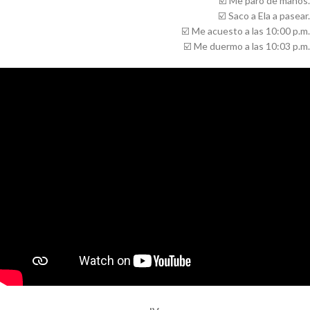
☑️
Me paro de manos.
☑️
Saco a Ela a pasear.
☑️
Me acuesto a las 10:00 p.m.
☑️
Me duermo a las 10:03 p.m.