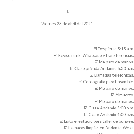
III.
Viernes 23 de abril del 2021
☑️
Despierto 5:15 a.m.
☑️
Reviso mails, Whatsapp y transferencias.
☑️
Me paro de manos.
☑️
Clase privada Andamio 6:30 a.m.
☑️
Llamadas telefónicas.
☑️
Coreografía para Ensamble.
☑️
Me paro de manos.
☑️
Almuerzo.
☑️
Me paro de manos.
☑️
Clase Andamio 3:00 p.m.
☑️
Clase Andamio 4:00 p.m.
☑️
Listo el estudio para taller de bungee.
☑️
Hamacas limpias en Andamio West.