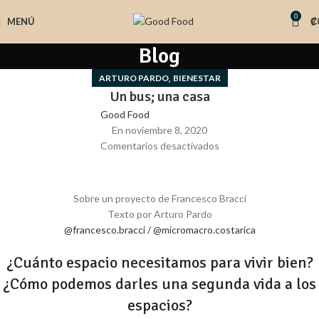
0
MENÚ
₡
Blog
,
ARTURO PARDO
BIENESTAR
Un bus; una casa
Good Food
En noviembre 8, 2020
Comentarios desactivados
Sobre un proyecto de Francesco Bracci
Texto por Arturo Pardo
@francesco.bracci
/
@micromacro.costarica
¿Cuánto espacio necesitamos para vivir bien?
¿Cómo podemos darles una segunda vida a los
espacios?