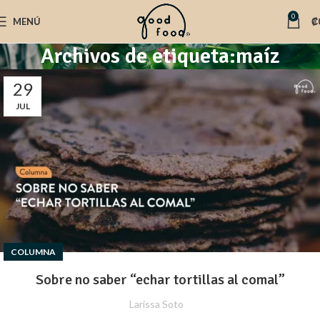
0
MENÚ
₡
Archivos de etiqueta:maíz
29
JUL
COLUMNA
Sobre no saber “echar tortillas al comal”
Larissa Soto