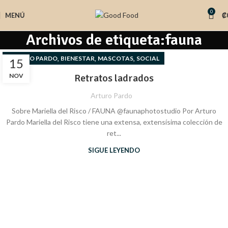
0
MENÚ
₡
Archivos de etiqueta:fauna
,
,
,
ARTURO PARDO
BIENESTAR
MASCOTAS
SOCIAL
15
NOV
Retratos ladrados
Arturo Pardo
Sobre Mariella del Risco / FAUNA @faunaphotostudio Por Arturo
Pardo Mariella del Risco tiene una extensa, extensísima colección de
ret...
SIGUE LEYENDO