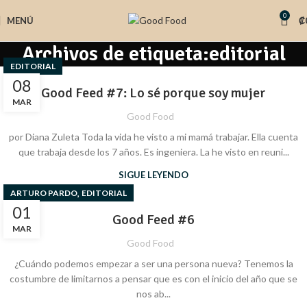
0
MENÚ
₡
Archivos de etiqueta:editorial
EDITORIAL
08
Good Feed #7: Lo sé porque soy mujer
MAR
Good Food
por Diana Zuleta Toda la vida he visto a mi mamá trabajar. Ella cuenta
que trabaja desde los 7 años. Es ingeniera. La he visto en reuni...
SIGUE LEYENDO
,
ARTURO PARDO
EDITORIAL
01
Good Feed #6
MAR
Good Food
¿Cuándo podemos empezar a ser una persona nueva? Tenemos la
costumbre de limitarnos a pensar que es con el inicio del año que se
nos ab...