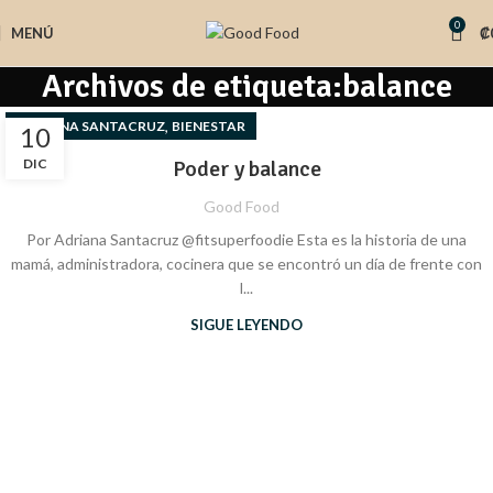
0
MENÚ
₡
Archivos de etiqueta:balance
,
ADRIANA SANTACRUZ
BIENESTAR
10
DIC
Poder y balance
Good Food
Por Adriana Santacruz @fitsuperfoodie Esta es la historia de una
mamá, administradora, cocinera que se encontró un día de frente con
l...
SIGUE LEYENDO