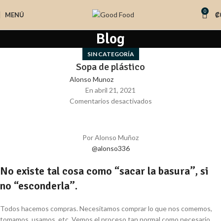
0
MENÚ
₡
Blog
SIN CATEGORÍA
Sopa de plástico
Alonso Munoz
En abril 21, 2021
Comentarios desactivados
Por Alonso Muñoz
@alonso336
No existe tal cosa como “sacar la basura”, si
no “esconderla”.
Todos hacemos compras. Necesitamos comprar lo que nos comemos,
tomamos, usamos, etc. Vemos el proceso tan normal como necesario.