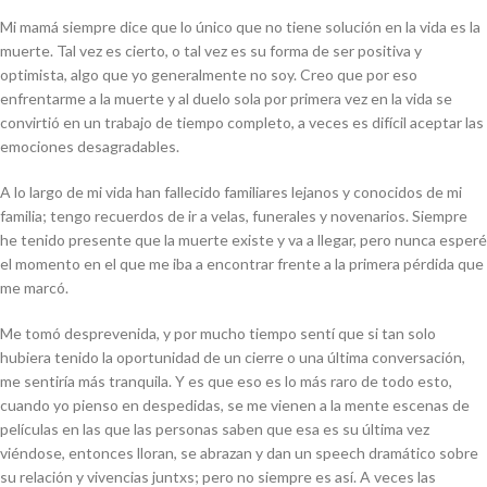
Mi mamá siempre dice que lo único que no tiene solución en la vida es la
muerte. Tal vez es cierto, o tal vez es su forma de ser positiva y
optimista, algo que yo generalmente no soy. Creo que por eso
enfrentarme a la muerte y al duelo sola por primera vez en la vida se
convirtió en un trabajo de tiempo completo, a veces es difícil aceptar las
emociones desagradables.
A lo largo de mi vida han fallecido familiares lejanos y conocidos de mi
familia; tengo recuerdos de ir a velas, funerales y novenarios. Siempre
he tenido presente que la muerte existe y va a llegar, pero nunca esperé
el momento en el que me iba a encontrar frente a la primera pérdida que
me marcó.
Me tomó desprevenida, y por mucho tiempo sentí que si tan solo
hubiera tenido la oportunidad de un cierre o una última conversación,
me sentiría más tranquila. Y es que eso es lo más raro de todo esto,
cuando yo pienso en despedidas, se me vienen a la mente escenas de
películas en las que las personas saben que esa es su última vez
viéndose, entonces lloran, se abrazan y dan un
speech
dramático sobre
su relación y vivencias juntxs; pero no siempre es así. A veces las